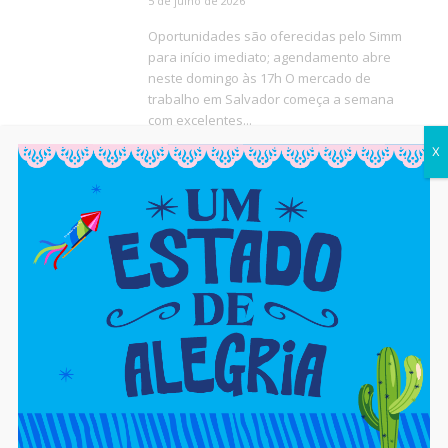
5 de julho de 2026
Oportunidades são oferecidas pelo Simm
para início imediato; agendamento abre
neste domingo às 17h O mercado de
trabalho em Salvador começa a semana
com excelentes...
CAJAZEIRAS
X
Simm oferece 446 vagas
para esta terça (30)
30 de junho de 2026
Oportunidades incluem vagas de Primeiro
Emprego, Jovem Aprendiz e ampla seleção
para telemarketing; agendamento começa
hoje (29) às 17h Se você está em busca de...
CAJAZEIRAS
Prefeitura abre 150 vagas
em cursos com auxílio-
transporte
19 de junho de 2026