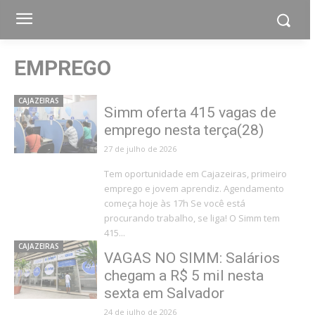
EMPREGO
CAJAZEIRAS
Simm oferta 415 vagas de
emprego nesta terça(28)
27 de julho de 2026
Tem oportunidade em Cajazeiras, primeiro
emprego e jovem aprendiz. Agendamento
começa hoje às 17h Se você está
procurando trabalho, se liga! O Simm tem
415...
CAJAZEIRAS
VAGAS NO SIMM: Salários
chegam a R$ 5 mil nesta
sexta em Salvador
24 de julho de 2026