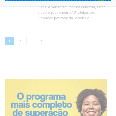
Capacitações presenciais em parceria com
Senai e Senac têm foco na indústria, setor
naval e gastronomia A Prefeitura de
Salvador, por meio da Semdec e...
1
2
3