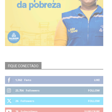
FIQUE CONECTADO
1,362
Fans
LIKE
23,756
Followers
FOLLOW
26
Followers
FOLLOW
78
Subscribers
SUBSCRIBE