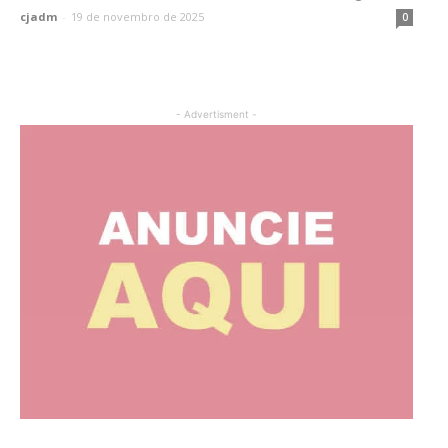
cjadm
-
19 de novembro de 2025
0
- Advertisment -