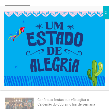
MOST READ
X
A cada 100 crianças na Bahia, 8 não têm
o nome do pai na certidão
8 de agosto de 2026
Samba Trator prepara show histórico
para o Samba do Setor
8 de agosto de 2026
Marcha para Jesus 2026 reúne gospel
em Salvador hoje(8)
8 de agosto de 2026
Confira as festas que vão agitar o
Caldeirão do Cobra no fim de semana