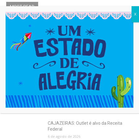
MOST READ
X
SIMM oferece 364 vagas de emprego
nesta sexta (7)
7 de agosto de 2026
FESTA DE SANTA DULCE: Veja a
programação
7 de agosto de 2026
IDEB: Ensino médio da Bahia tem a pior
nota do Nordeste
7 de agosto de 2026
CAJAZEIRAS: Outlet é alvo da Receita
Federal
6 de agosto de 2026