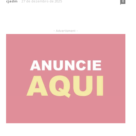
cjadm
-
27 de dezembro de 2025
0
- Advertisment -