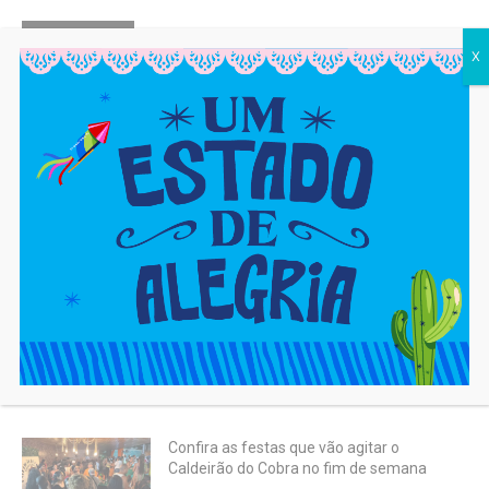
MOST READ
X
A cada 100 crianças na Bahia, 8 não têm
o nome do pai na certidão
8 de agosto de 2026
Samba Trator prepara show histórico
para o Samba do Setor
8 de agosto de 2026
Marcha para Jesus 2026 reúne gospel
em Salvador hoje(8)
8 de agosto de 2026
Confira as festas que vão agitar o
Caldeirão do Cobra no fim de semana