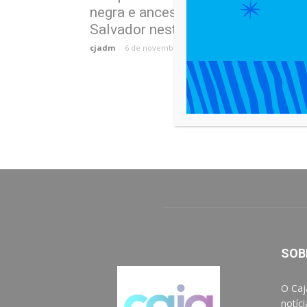
negra e ancestralidade em
Salvador neste fim de semana
cjadm
-
6 de novembro de 2025
SOB
O Caj
notíc