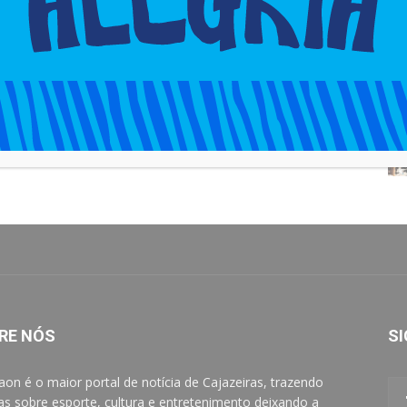
Afropunk Salvador 2025!
cjadm
-
5 de outubro de 2025
0
0
RE NÓS
SI
aon é o maior portal de notícia de Cajazeiras, trazendo
ias sobre esporte, cultura e entretenimento deixando a