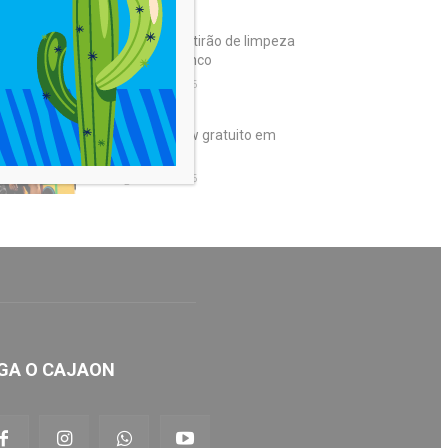
Limpurb faz mutirão de limpeza
em Castelo Branco
6 de agosto de 2026
DIGGO fará show gratuito em
Salvador
6 de agosto de 2026
GA O CAJAON