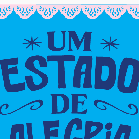
CAJAZEIRAS
Metrô vai funcionar 24h durante o
Afropunk 2025
cjadm
-
7 de novembro de 2025
0
0
M
CAJAZEIRAS
Péricles, Tatau e BK’ no palco do