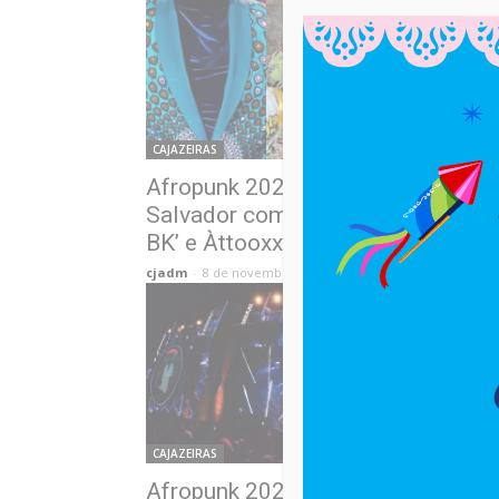
CAJAZEIRAS
Afropunk 2025 começa hoje em
Salvador com shows de Péricles,
BK’ e Àttooxxá
cjadm
-
8 de novembro de 2025
CAJAZEIRAS
Afropunk 2025 celebra cultura