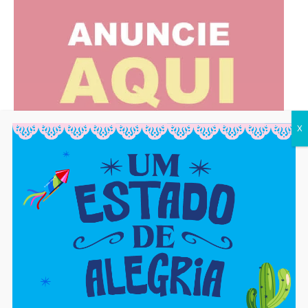
X
MOST READ
CAJAZEIRAS: Outlet é alvo da Receita
Federal
6 de agosto de 2026