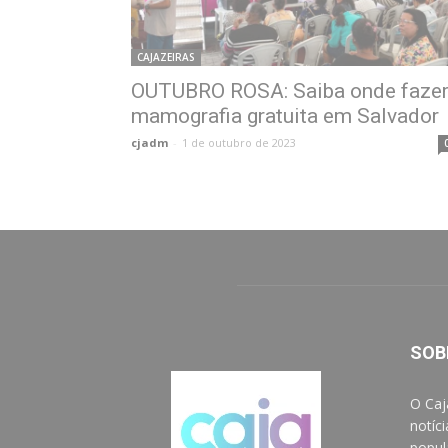
CAJAZEIRAS
OUTUBRO ROSA: Saiba onde faze
mamografia gratuita em Salvador
cjadm
-
1 de outubro de 2023
SOB
O Caj
notíc
popul