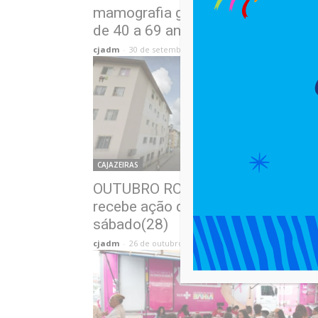
mamografia gratuita para mulhere
de 40 a 69 anos
cjadm
-
30 de setembro de 2025
CAJAZEIRAS
OUTUBRO ROSA: Cajazeiras 11
recebe ação de serviços neste
sábado(28)
cjadm
-
26 de outubro de 2023