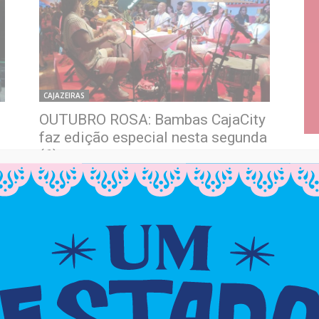
CAJAZEIRAS
OUTUBRO ROSA: Bambas CajaCity
faz edição especial nesta segunda
(6)
0
cjadm
-
5 de outubro de 2025
0
M
CAJAZEIRAS
CAJAZEIRAS 11: Posto de Saúde