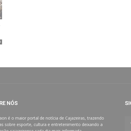
r
0
RE NÓS
SI
aon é o maior portal de notícia de Cajazeiras, trazendo
ias sobre esporte, cultura e entretenimento deixando a
ação cajazeirense cada dia mais informada.