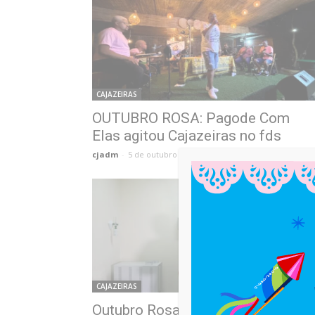
CAJAZEIRAS
OUTUBRO ROSA: Pagode Com
Elas agitou Cajazeiras no fds
cjadm
-
5 de outubro de 2025
CAJAZEIRAS
Outubro Rosa em Cajazeiras: