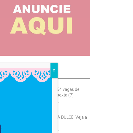
X
OST READ
SIMM oferece 364 vagas de
emprego nesta sexta (7)
7 de agosto de 2026
FESTA DE SANTA DULCE: Veja a
programação
7 de agosto de 2026