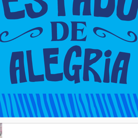
s
promove mutirão de atendimentos
nesta sexta(27) e sábado(28)
cjadm
-
26 de outubro de 2023
0
0
CAJAZEIRAS
CAJAZEIRAS: Mutirão de saúde
para as mulheres acontece no
Ginásio Poliesportivo
cjadm
-
5 de outubro de 2023
0
0