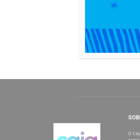
SOB
O Caj