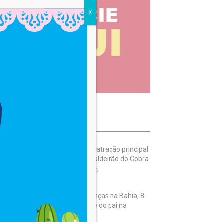
X
OST READ
Diego Lopes é a atração principal
do sábado no Caldeirão do Cobra
8 de agosto de 2026
A cada 100 crianças na Bahia, 8
não têm o nome do pai na
certidão