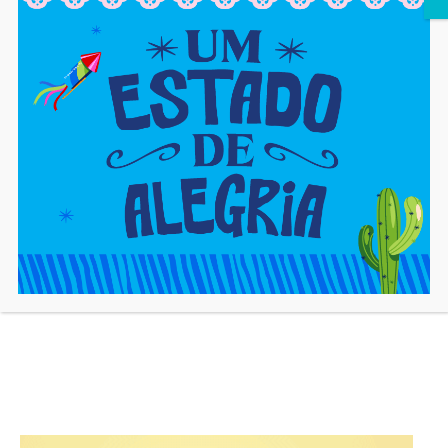
Artigo anterior
Próximo artigo
CAJAZEIRAS: Moradores
AFROPUNK: Moradores de
aproveitam dia de sol na
Cajazeiras marcam presença
Barragem Ipitanga
no festival
cjadm
https://cajaon.com.br