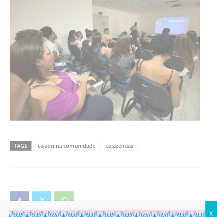
TAGS
cajaon na comunidade
cajazeiraas
X