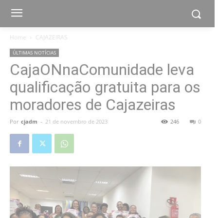
Home
CAJAZEIRAS
ÚLTIMAS NOTÍCIAS
CajaONnaComunidade leva
qualificação gratuita para os
moradores de Cajazeiras
Por
cjadm
-
21 de novembro de 2023
246
0