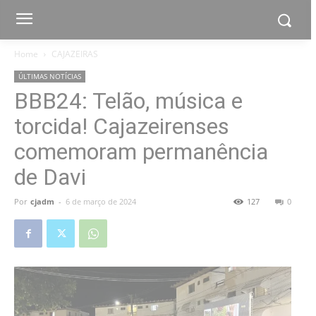
Home
CAJAZEIRAS
ÚLTIMAS NOTÍCIAS
BBB24: Telão, música e
torcida! Cajazeirenses
comemoram permanência
de Davi
Por
cjadm
-
6 de março de 2024
127
0