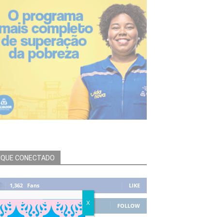
IQUE CONECTADO
1,362
Fans
LIKE
X
23,756
Followers
FOLLOW