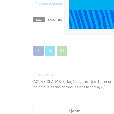
#NotíciasCajazeiras
TAGS
CAJAZEIRAS
NOTÍCIAS CAJAZEIRAS
Salvado
Artigo anterior
ÁGUAS CLARAS: Estação de metrô e Terminal
de ônibus serão entregues nesta terça(26)
cjadm