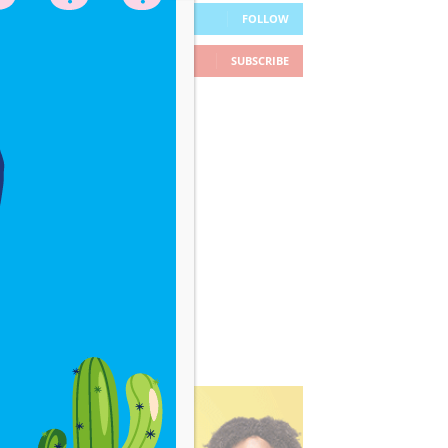
26
Followers
FOLLOW
78
Subscribers
SUBSCRIBE