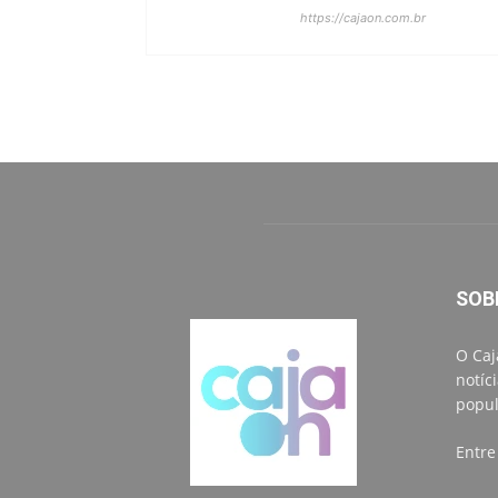
https://cajaon.com.br
SOB
O Caj
notíc
popul
Entre