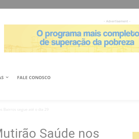
- Advertisement -
AS
FALE CONOSCO
s Bairros segue até o dia 29
utirão Saúde nos