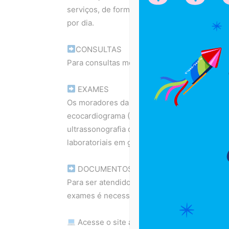
serviços, de forma gratuita, como exames, c
por dia.
CONSULTAS
Para consultas médicas estão disponíveis as 
EXAMES
Os moradores da região também podem reali
ecocardiograma (ECO), transtorácico, doppler
ultrassonografia do abdome, ultrassonografia
laboratoriais em geral.
DOCUMENTOS NECESSÁRIOS
Para ser atendido é preciso levar documento
exames é necessário apresentar também a gui
Acesse o site através do link na bio.