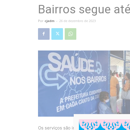
Bairros segue até
Por
cjadm
-
26 de dezembro de 2023
Os serviços são iniciados às 8h e acontece