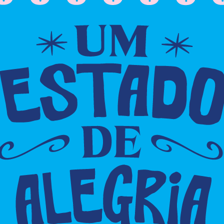
onsultas e vacina, podendo alcançar até 500 pessoas
especialidades de cardiologia, pediatria e urologia.
zar exames de mamografia, eletrocardiograma (ECG),
 das carótidas, ultrassonografia mamária,
 pélvica, ultrassonografia da tireoide e exames
 de identificação com foto, Cartão SUS e no caso de
a de solicitação.