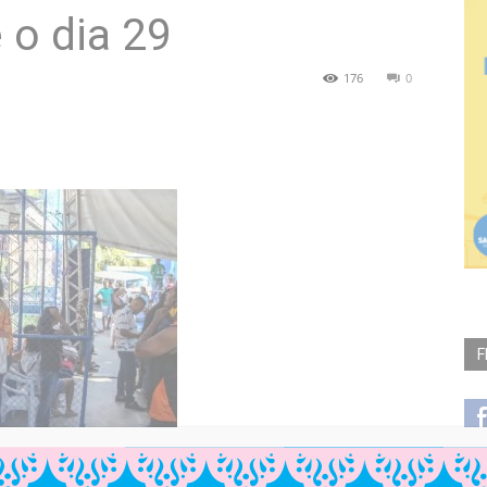
 o dia 29
176
0
F
m por ordem de chegada. São oferecidos diversos