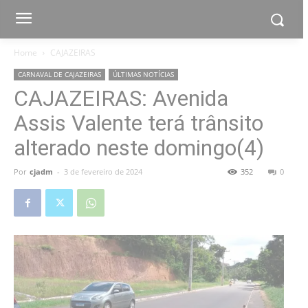
Home
CAJAZEIRAS
CARNAVAL DE CAJAZEIRAS
ÚLTIMAS NOTÍCIAS
CAJAZEIRAS: Avenida
Assis Valente terá trânsito
alterado neste domingo(4)
Por
cjadm
-
3 de fevereiro de 2024
352
0