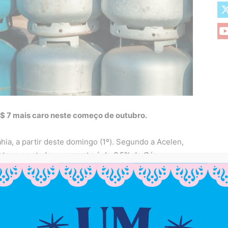
 R$ 7 mais caro neste começo de outubro.
ahia, a partir deste domingo (1º). Segundo a Acelen,
astece o estado, o aumento é de 6,5% do Gás
uidoras, que vão repassar o valor para o consumidor
s de Gás do Estado da Bahia (Sindrevgas), quem
 R$ 5 e R$ 7 a mais. O sindicato estima que o preço