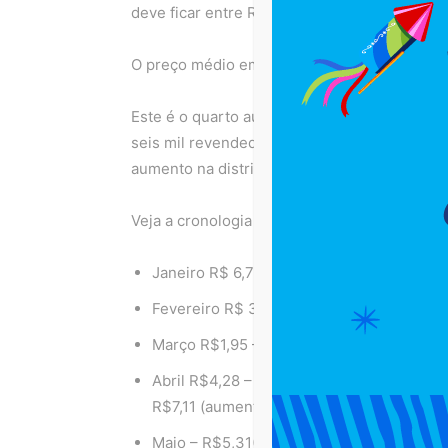
deve ficar entre R$123 e R$125.
O preço médio em
Salvador
e Região Metropo
Este é o quarto aumento do ano, de acordo c
seis mil revendedores. Além deste mês de o
aumento na distribuição, ocorreram nos mes
Veja a cronologia do valor do gás da refinari
Janeiro R$ 6,70 – (redução)
Fevereiro R$ 3,81 – (aumento)
Março R$1,95 – (aumento)
Abril R$4,28 – (redução)
R$7,11 (aumento de imposto)
Maio – R$5,31( redução)