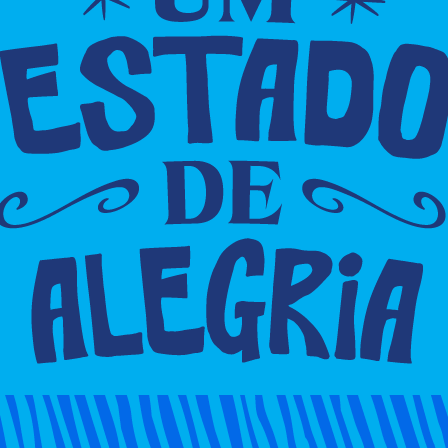
litana atualmente é de R$118,00.
om o sindicato, que estima que a Bahia tem cerca de
utubro, os aumentos na origem, sem incidência de
es de fevereiro, março e setembro.
a para os distribuidores em 2023: