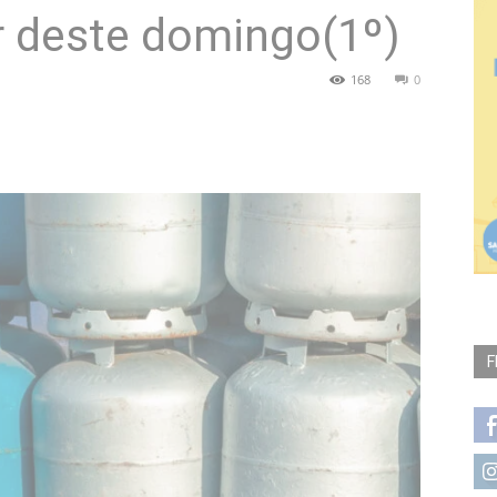
ir deste domingo(1º)
168
0
F