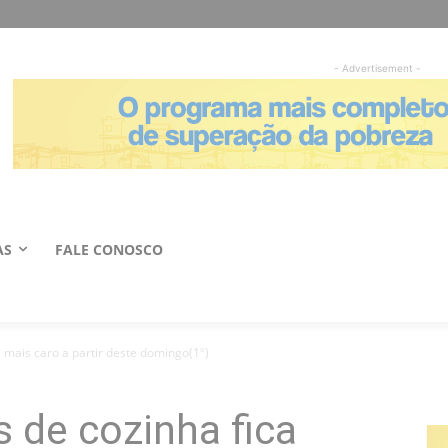
- Advertisement -
AS
FALE CONOSCO
 mais caro a partir deste domingo(1º)
de cozinha fica