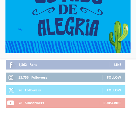
FIQUE CONECTADO
1,362
Fans
LIKE
23,756
Followers
FOLLOW
26
Followers
FOLLOW
78
Subscribers
SUBSCRIBE