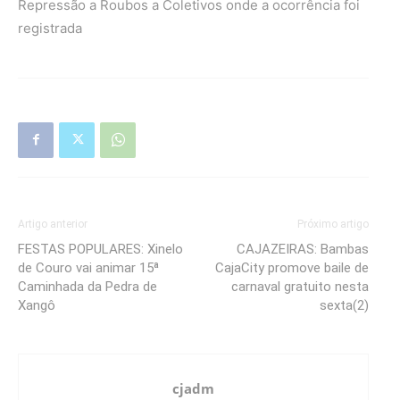
Repressão a Roubos a Coletivos onde a ocorrência foi
registrada
Artigo anterior
Próximo artigo
FESTAS POPULARES: Xinelo
CAJAZEIRAS: Bambas
de Couro vai animar 15ª
CajaCity promove baile de
Caminhada da Pedra de
carnaval gratuito nesta
Xangô
sexta(2)
cjadm