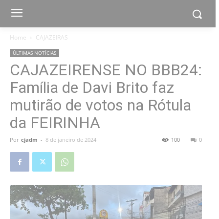
Home
CAJAZEIRAS
ÚLTIMAS NOTÍCIAS
CAJAZEIRENSE NO BBB24:
Família de Davi Brito faz
mutirão de votos na Rótula
da FEIRINHA
Por
cjadm
-
8 de janeiro de 2024
100
0