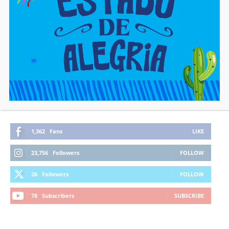
FIQUE CONECTADO
1,362
Fans
LIKE
23,756
Followers
FOLLOW
26
Followers
FOLLOW
78
Subscribers
SUBSCRIBE