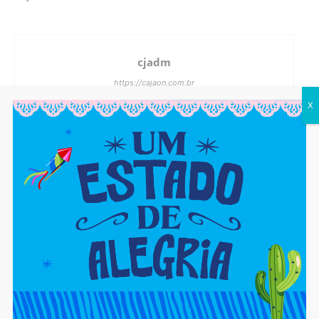
cjadm
https://cajaon.com.br
X