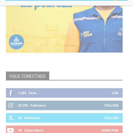
FIQUE CONECTADO
1,362
Fans
LIKE
23,756
Followers
FOLLOW
26
Followers
FOLLOW
78
Subscribers
SUBSCRIBE