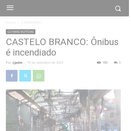
Home
CAJAZEIRAS
ÚLTIMAS NOTÍCIAS
CASTELO BRANCO: Ônibus
é incendiado
Por
cjadm
-
15 de setembro de 2023
185
0