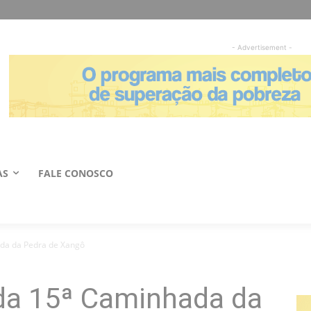
- Advertisement -
AS
FALE CONOSCO
ada da Pedra de Xangô
 da 15ª Caminhada da