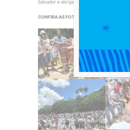
Salvador e abrigava o antigo quilombo burac
CONFIRA AS FOTOS: