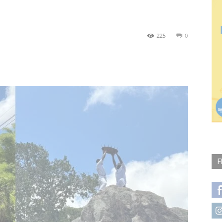
225
0
F