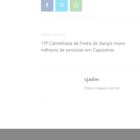
Artigo anterior
15ª Caminhada da Pedra de Xangô reúne
milhares de pessoas em Cajazeiras
cjadm
https://cajaon.com.br