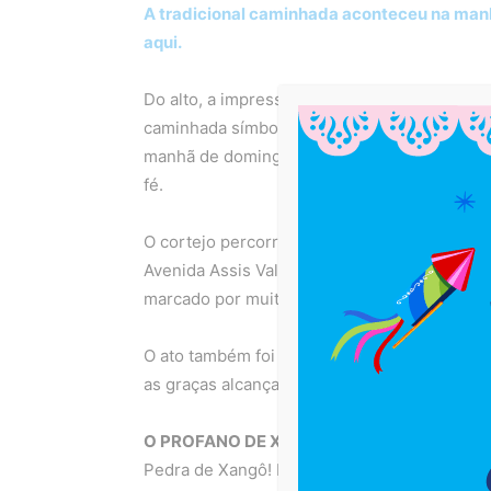
A tradicional caminhada aconteceu na manh
aqui.
Do alto, a impressão era de um tapete branc
caminhada símbolo de luta e ancestralidade
manhã de domingo(4), na Avenida Assis Vale
fé.
O cortejo percorreu cerca de 2km entre a P
Avenida Assis Valente. Ao chegar no monumen
marcado por muita emoção.
Assista aqui.
O ato também foi marcado por fé! Muita gen
as graças alcançadas.
Assista aqui
O PROFANO DE XANGÔ –
Depois da parte re
Pedra de Xangô! Local sagrado que preserva