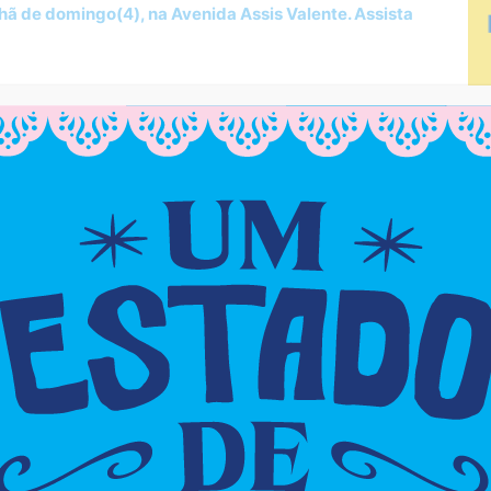
ã de domingo(4), na Avenida Assis Valente. Assista
o nas ruas de Cajazeiras, mas era o povo de santo na
. A 15ª Caminhada da Pedra de Xangô aconteceu na
nte e reuniu milhares de pessoas numa procissão de
ronaica e o Parque Sagrado da Pedra de Xangô pela
to, foi erguido o presente ao orixá. O momento foi
te encostou na pedra para pedir bençãos e agradecer
ligiosa, o samba de terreiro tomou conta do Parque
 ancestralidade é tombado como patrimônio de