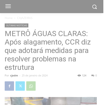
Home
CAJAZEIRAS
ÚLTIMAS NOTÍCIAS
METRÔ ÁGUAS CLARAS:
Após alagamento, CCR diz
que adotará medidas para
resolver problemas na
estrutura
Por
cjadm
-
25 de janeiro de 2024
124
0