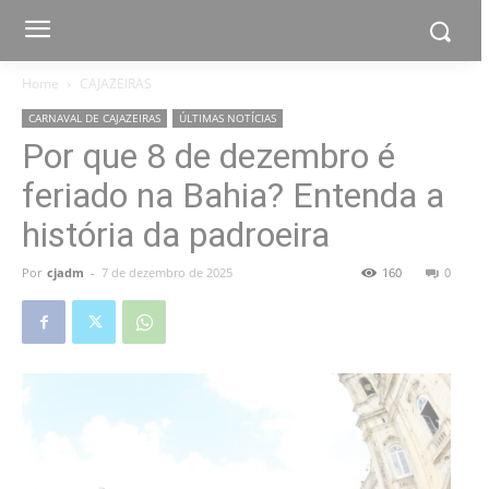
Home
CAJAZEIRAS
CARNAVAL DE CAJAZEIRAS
ÚLTIMAS NOTÍCIAS
Por que 8 de dezembro é
feriado na Bahia? Entenda a
história da padroeira
Por
cjadm
-
7 de dezembro de 2025
160
0