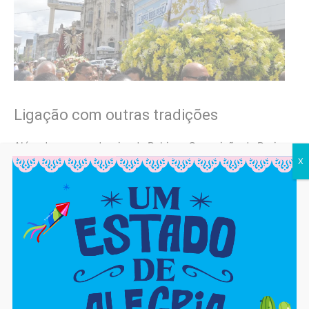
Ligação com outras tradições
Além de ser a padroeira da Bahia, a Conceição da Praia
X
é ponto central de outras grandes celebrações da
cidade. É da basílica que saem eventos como o
cortejo
do Senhor do Bonfim
e o
Bom Jesus dos Navegantes
,
que fazem parte do calendário afetivo e popular de
Salvador.