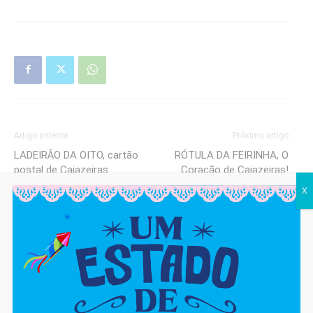
Artigo anterior
Próximo artigo
LADEIRÃO DA OITO, cartão
RÓTULA DA FEIRINHA, O
postal de Cajazeiras
Coração de Cajazeiras!
X
cjadm
https://cajaon.com.br