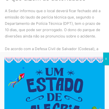
A Sedur informou que o local deverá ficar fechado até a
emissão do laudo de perícia técnica que, segundo o
Departamento de Polícia Técnica (DPT), tem o prazo de
10 dias, que pode ser prorrogado. O dono do parque de
diversões ainda não se pronunciou sobre o acidente.
De acordo com a Defesa Civil de Salvador (Codesal), a
suspeita é que o acidente foi causado por falha
X
mecânica ou falta de manutenção – o que só poderá
ser comprovado com a perícia.
Em nota, o Corpo de Bombeiros confirmou que prestou
socorro à vítima e que fez a vistoria do parque em
relação a prevenção de incêndio e pânico. A vistoria
em relação a manutenção dos equipamento não é feita
pela corporação.