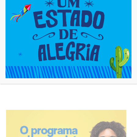
ofertadas pelo SIMM nesta
promessas não cumpridas,
segunda-feira(16)
moradores fazem mutirão
para recuperar campo
cjadm
https://cajaon.com.br