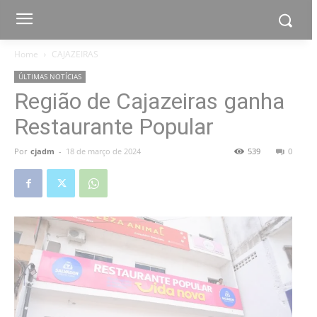
Home
CAJAZEIRAS
ÚLTIMAS NOTÍCIAS
Região de Cajazeiras ganha
Restaurante Popular
Por
cjadm
-
18 de março de 2024
539
0