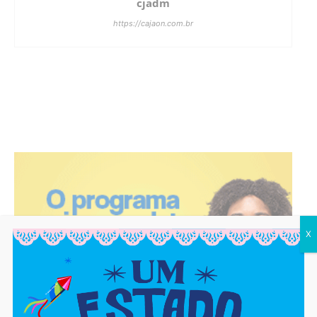
cjadm
https://cajaon.com.br
X