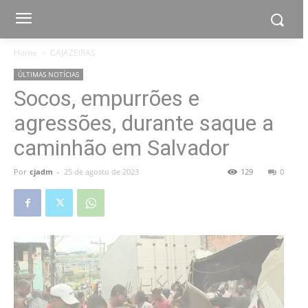
Home
CAJAZEIRAS
ÚLTIMAS NOTÍCIAS
Socos, empurrões e
agressões, durante saque a
caminhão em Salvador
Por
cjadm
-
25 de agosto de 2023
129
0