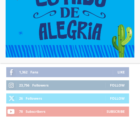
FIQUE CONECTADO
1,362
Fans
LIKE
23,756
Followers
FOLLOW
26
Followers
FOLLOW
78
Subscribers
SUBSCRIBE