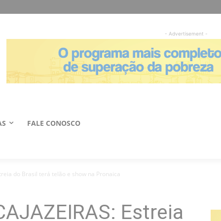
- Advertisement -
AS
FALE CONOSCO
ia do Brasil terá telão e show na Pronaica
AJAZEIRAS: Estreia