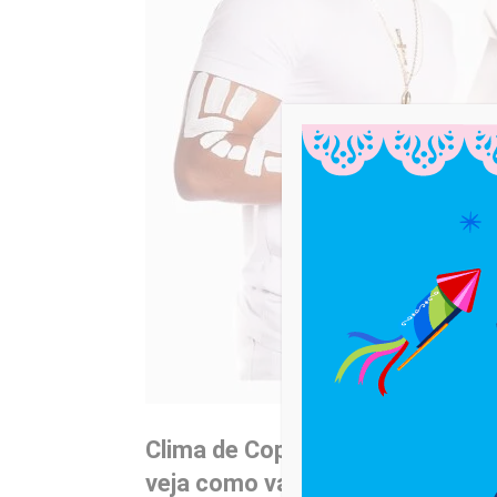
Clima de Copa e São João toma c
veja como vai ser a festa