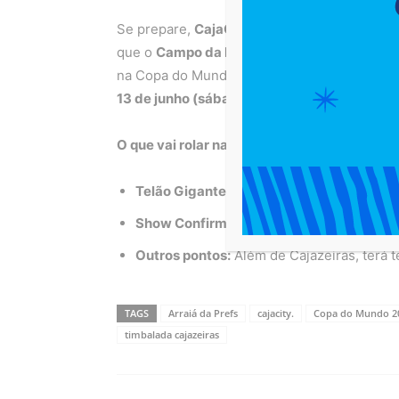
Se prepare,
CajaCity
! O mês de junho vai se
que o
Campo da Pronaica
será um dos pontos
na Copa do Mundo. E para começar com o pé di
13 de junho (sábado)
, vai ter um showzão d
O que vai rolar na Pronaica:
Telão Gigante:
Para ninguém perder nenh
Show Confirmado:
Timbalada vai botar t
Outros pontos:
Além de Cajazeiras, terá te
TAGS
Arraiá da Prefs
cajacity.
Copa do Mundo 2
timbalada cajazeiras