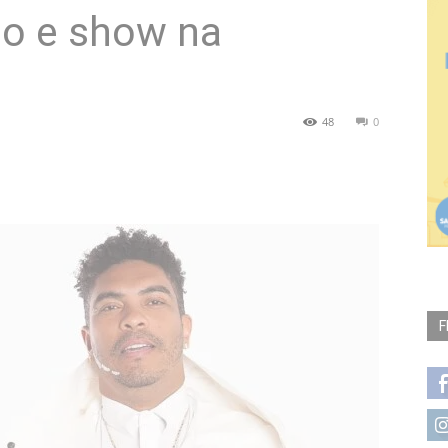
lão e show na
48
0
F