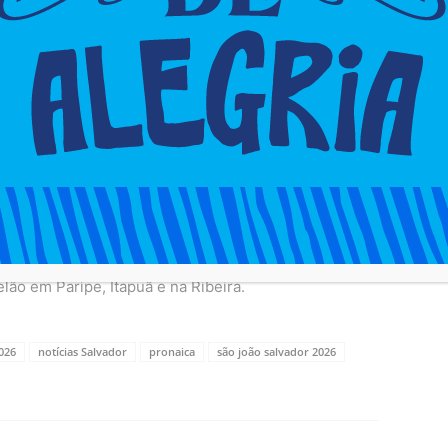
r pequeno para tanta festa. A Prefeitura confirmou
 oficiais para a gente torcer pela Seleção Brasileira
reito, a estreia do Brasil contra o Marrocos, no dia
a
Timbalada
logo após o jogo!
um lance do Brasil.
odo mundo para ferver no guigó.
lão em Paripe, Itapuã e na Ribeira.
026
notícias Salvador
pronaica
são joão salvador 2026