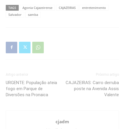
TAGS
Agonia Cajazeirense
CAJAZEIRAS
entretenimento
Salvador
samba
Artigo anterior
Próximo artigo
URGENTE: População ateia
CAJAZEIRAS: Carro derruba
fogo em Parque de
poste na Avenida Assis
Diversões na Pronaica
Valente
cjadm