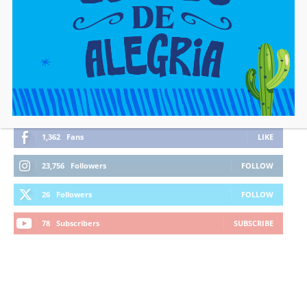
FIQUE CONECTADO
1,362
Fans
LIKE
23,756
Followers
FOLLOW
26
Followers
FOLLOW
78
Subscribers
SUBSCRIBE