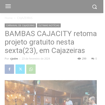
Home
CAJAZEIRAS
CARNAVAL DE CAJAZEIRAS
ÚLTIMAS NOTÍCIAS
BAMBAS CAJACITY retoma
projeto gratuito nesta
sexta(23), em Cajazeiras
Por
cjadm
-
23 de fevereiro de 2024
299
0