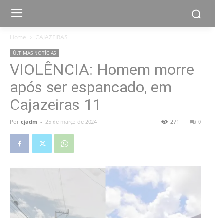
Home
CAJAZEIRAS
ÚLTIMAS NOTÍCIAS
VIOLÊNCIA: Homem morre
após ser espancado, em
Cajazeiras 11
Por
cjadm
-
25 de março de 2024
271
0