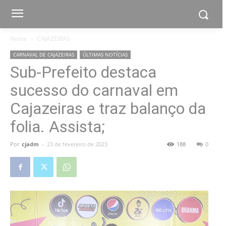
Home
CAJAZEIRAS
CARNAVAL DE CAJAZEIRAS
ÚLTIMAS NOTÍCIAS
Sub-Prefeito destaca
sucesso do carnaval em
Cajazeiras e traz balanço da
folia. Assista;
Por
cjadm
-
23 de fevereiro de 2023
188
0