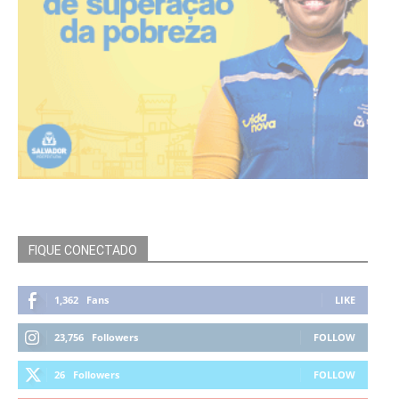
FIQUE CONECTADO
1,362
Fans
LIKE
23,756
Followers
FOLLOW
26
Followers
FOLLOW