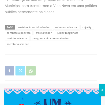
Municipal para transformar o Vida Nova em uma política
pública permanente na cidade.
TAGS
assistencia social salvador
cadunico salvador
cajacity.
combate a pobreza
cras salvador
junior magalhaes
noticias salvador
programa vida nova salvador
secretaria sempre
X
Artigo anterior
Próximo artigo
SÃO JOÃO SEGURO: Postos
APRENDA A DANÇAR: Aulões
de Cajazeiras têm vacina
gratuitos de forró começam