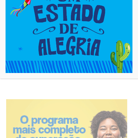
contra gripe e covid
na Praça Municipal
cjadm
https://cajaon.com.br