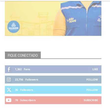
FIQUE CONECTADO
1,362
Fans
LIKE
23,756
Followers
FOLLOW
26
Followers
FOLLOW
78
Subscribers
SUBSCRIBE