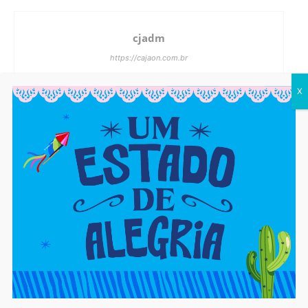
cjadm
https://cajaon.com.br
X