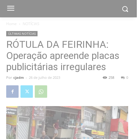
Home
NOTÍCIAS
ÚLTIMAS NOTÍCIAS
RÓTULA DA FEIRINHA:
Operação apreende placas
publicitárias irregulares
Por
cjadm
-
26 de julho de 2023
258
0