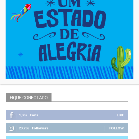
FIQUE CONECTADO
1,362
Fans
LIKE
23,756
Followers
FOLLOW