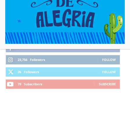
FIQUE CONECTADO
1,362
Fans
LIKE
23,756
Followers
FOLLOW
26
Followers
FOLLOW
78
Subscribers
SUBSCRIBE