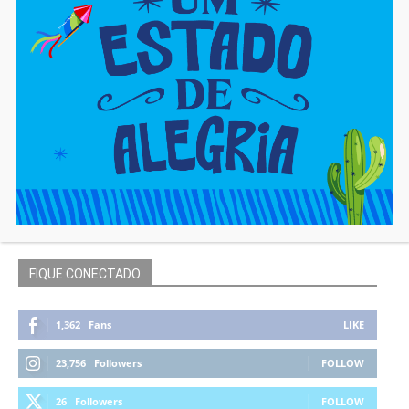
FIQUE CONECTADO
1,362
Fans
LIKE
23,756
Followers
FOLLOW
26
Followers
FOLLOW