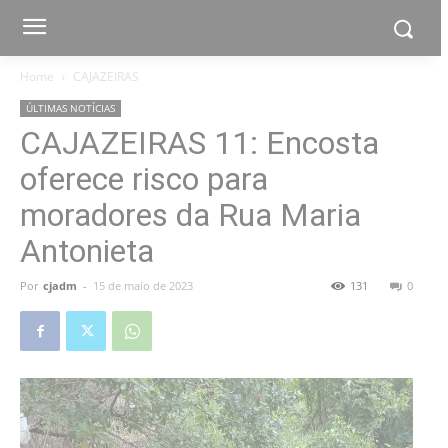
Home
CAJAZEIRAS
ÚLTIMAS NOTÍCIAS
CAJAZEIRAS 11: Encosta
oferece risco para
moradores da Rua Maria
Antonieta
Por
cjadm
-
15 de maio de 2023
131
0