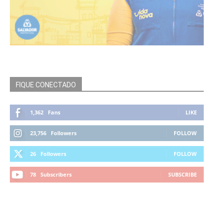
FIQUE CONECTADO
1,362
Fans
LIKE
23,756
Followers
FOLLOW
26
Followers
FOLLOW
78
Subscribers
SUBSCRIBE