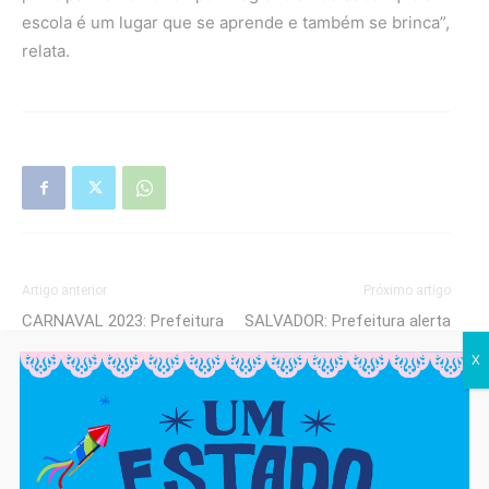
escola é um lugar que se aprende e também se brinca”,
relata.
Artigo anterior
Próximo artigo
CARNAVAL 2023: Prefeitura
SALVADOR: Prefeitura alerta
reforça iluminação no
sobre construções
X
Circuito Assis Valente, em
irregulares
Cajazeiras