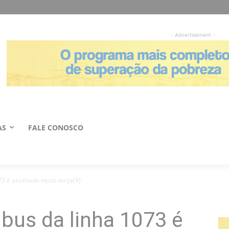
- Advertisement -
AS
FALE CONOSCO
3 é assaltado nesta terça(9)
bus da linha 1073 é