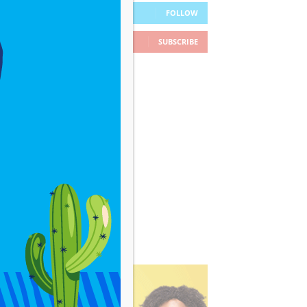
26
Followers
FOLLOW
78
Subscribers
SUBSCRIBE