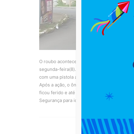
O roubo aconteceu na Estrada Velha do Aero
segunda-feira(8). Segundo testemunhas, u
com uma pistola anunciou o assalto. Passage
Após a ação, o ônibus seguiu para o GERCC o
ficou ferido e até o momento o criminoso nã
Segurança para identificar e prender o suspe