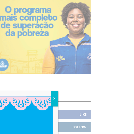
IQUE CONECTADO
X
1,362
Fans
LIKE
23,756
Followers
FOLLOW