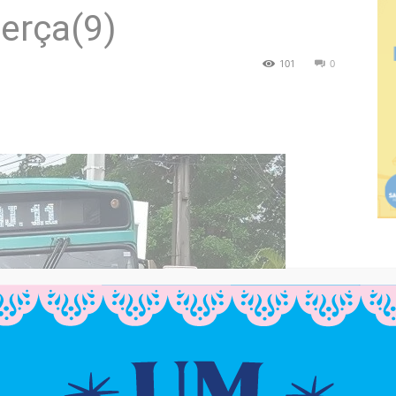
terça(9)
101
0
F