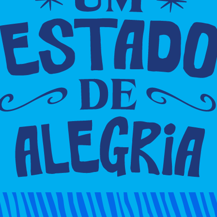
porto próximo à Fazenda Grande 4, na tarde desta
m homem vestido um colete de vendedor e armado
iros e rodoviários tiveram os pertences levados.
nde foi registrada a ocorrência. Por sorte ninguém
o foi preso. Investigadores analisam as Câmeras de
ito.