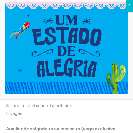
X
Agente de turismo
Ensino médio completo, seis meses de experiência,
vaga zoneada para bairros próximos à Estação
Mussurunga.
Salário R$1.644,66 + benefícios
1 vaga
Ajudante de embalador (vaga temporária de 90 dias)
Ensino fundamental completo, 3 meses de experiência,
imprescindível ter trabalhado em fábrica de embalagem
de alimentos, vaga zoneada para moradores de Simões
Filho.
Salário a combinar + benefícios
3 vagas
Auxiliar de salgadeiro ou masseiro (vaga exclusiva