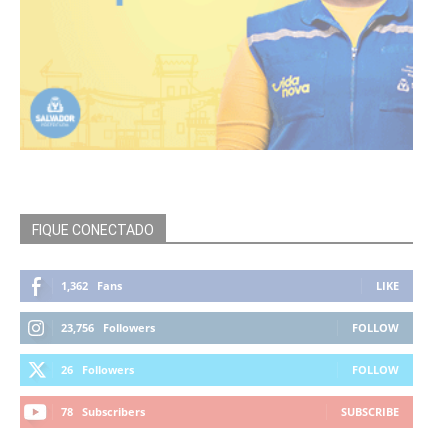
FIQUE CONECTADO
1,362
Fans
LIKE
23,756
Followers
FOLLOW
26
Followers
FOLLOW
78
Subscribers
SUBSCRIBE