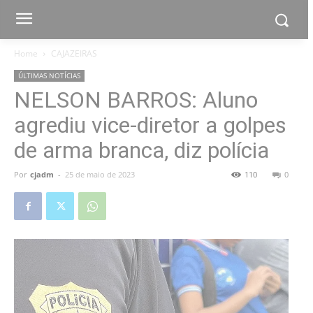
Home
CAJAZEIRAS
ÚLTIMAS NOTÍCIAS
NELSON BARROS: Aluno
agrediu vice-diretor a golpes
de arma branca, diz polícia
Por
cjadm
-
25 de maio de 2023
110
0