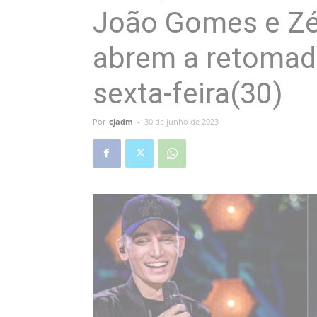
João Gomes e Zé 
abrem a retomad
sexta-feira(30)
Por
cjadm
-
30 de junho de 2023