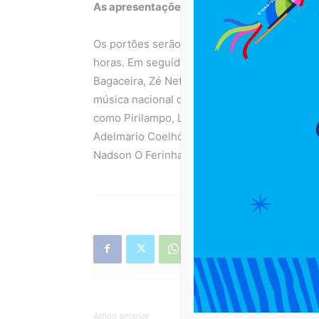
As apresentações acontecem dentro da pro
Os portões serão abertos às 17 horas e a Ja
horas. Em seguida, se apresentam Danniel Vie
Bagaceira, Zé Neto & Cristiano, Pablo e, par
música nacional da atualidade. Os shows seg
como Pirilampo, Lincoln, Léo Estakazero, Sol
Adelmario Coelho, Nattan, Léo Santana, Tuca
Nadson O Ferinha, Bell Marques, Parangolé,
Artigo anterior