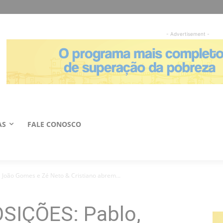
- Advertisement -
AS
FALE CONOSCO
João Gomes e Zé Neto & Cristiano abrem...
SIÇÕES: Pablo,