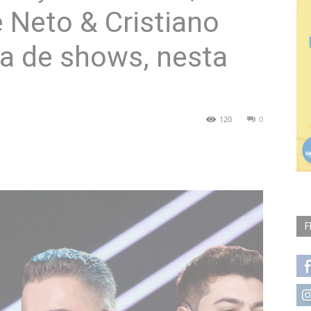
Neto & Cristiano
a de shows, nesta
120
0
F