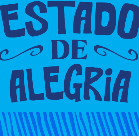
gramação do São João da Bahia.
pinha Conde abre à noite como primeira atração, às 18
ira, Kevi Jonny, Iguinho & Lulinha, Filomena
a encerrar, o cantor João Gomes, grande ícone da
uem no sábado(1/7) e domingo(2/7), e terá atrações
ange Almeida, Tarcísio do Acordeon, Del Feliz,
 Fernandes, Psirico, Banda Eva, Daniela Mercury,
 Timbalada e Escandurras.
Próximo artigo