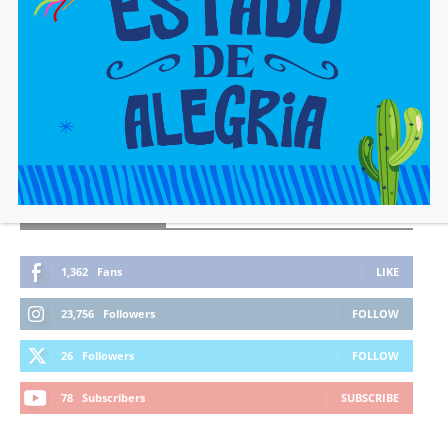
FIQUE CONECTADO
1,362
Fans
LIKE
23,756
Followers
FOLLOW
26
Followers
FOLLOW
78
Subscribers
SUBSCRIBE