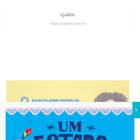
cjadm
https://cajaon.com.br
X