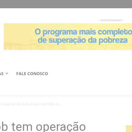
- Advertisement -
AS
FALE CONOSCO
special de ônibus para atender os...
b tem operação