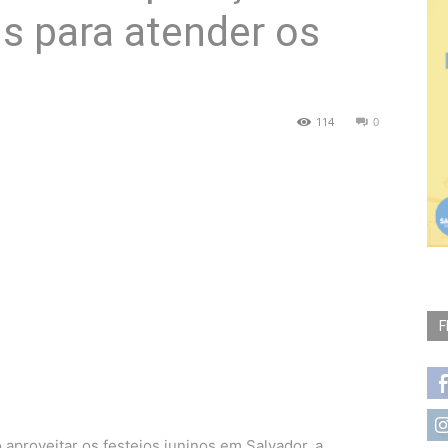
us para atender os
114
0
F
aproveitar os festejos juninos em Salvador, a