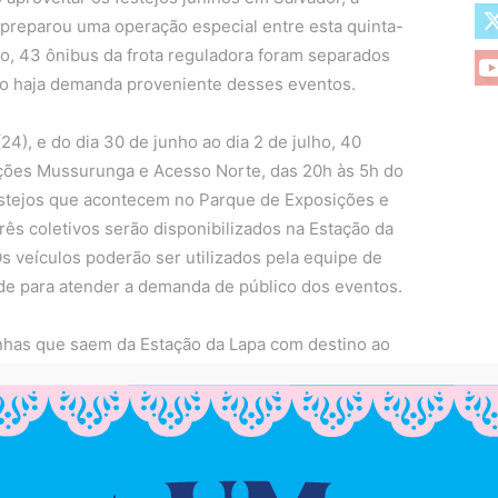
 preparou uma operação especial entre esta quinta-
do, 43 ônibus da frota reguladora foram separados
aso haja demanda proveniente desses eventos.
(24), e do dia 30 de junho ao dia 2 de julho, 40
ações Mussurunga e Acesso Norte, das 20h às 5h do
estejos que acontecem no Parque de Exposições e
três coletivos serão disponibilizados na Estação da
s veículos poderão ser utilizados pela equipe de
de para atender a demanda de público dos eventos.
inhas que saem da Estação da Lapa com destino ao
12h às 20h, em função de uma interdição de tráfego
 de estacionamento localizado em frente à Arena
e Samba Junino, promovido pela Prefeitura.
apa com destino à Avenida Mário Leal Ferreira