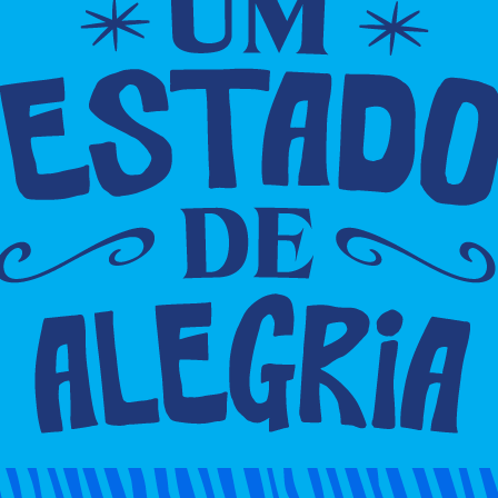
 da Gama e Ogunjá, retornando ao seu itinerário
estino à avenida Djalma Dutra, deverão acessar as
duto dos Engenheiros, retorno, Rua Djalma Dultra, e
ados vão funcionar normalmente nesta sexta-feira
 João, com exceção do Elevador Lacerda que está com
ingo (25).
nte todo o final de semana, das 5h às 23h30, com a
Rodoviária.
a-Plataforma segue com horário de funcionamento
m retorno na segunda-feira (26).