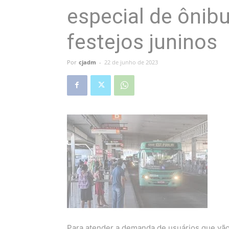
especial de ônib
festejos juninos
Por
cjadm
-
22 de junho de 2023
Para atender a demanda de usuários que vão 