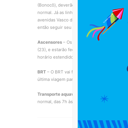
(Bonocô), deverão acessar as avenidas Vasco
normal. Já as linhas que saem da Lapa com d
avenidas Vasco da Gama, Ogunjá, Bonocô, Via
então seguir seu itinerário normal.
Ascensores
– Os elevadores e planos inclin
(23), e estarão fechados no feriado de São
horário estendido, das 7h à 0h, até este dom
BRT
– O BRT vai funcionar normalmente dura
última viagem partindo às 23h10 da estação 
Transporte aquaviário
– A Travessia Ribeir
normal, das 7h às 19h, até o sábado (24), co