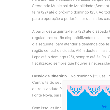
Secretaria Municipal de Mobilidade (Semob)
feira (22) até o próximo domingo (25). Ao to
para a operação e poderão ser utilizados c
A partir desta quinta-feira (22) até o sábado 
reguladores serão disponibilizados nas est
dia seguinte, para atender a demanda dos f
região central da cidade. Além destes, mais 
Lapa até o domingo (25), sempre até às 0h. O
fiscalização sempre que houver a necessida
Desvio de itinerário
– No domingo (25), as l
Centro terão seu itinerário modificado, das 
entre o viaduto Rômulo Almeida até o bolsão
Fonte Nova, para a realização do Encontro d
Com isso, as linhas de ônibus que saem da L