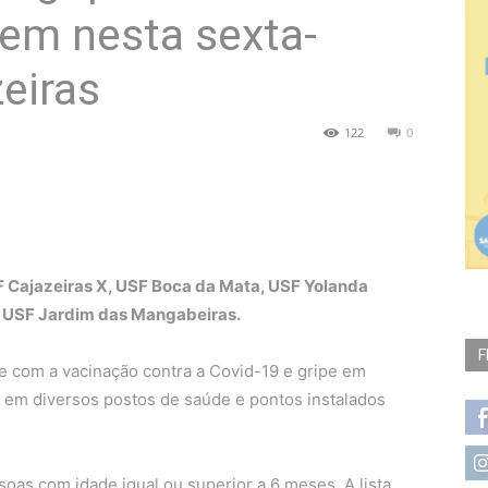
em nesta sexta-
zeiras
122
0
F Cajazeiras X, USF Boca da Mata, USF Yolanda
 e USF Jardim das Mangabeiras.
F
e com a vacinação contra a Covid-19 e gripe em
h, em diversos postos de saúde e pontos instalados
soas com idade igual ou superior a 6 meses. A lista