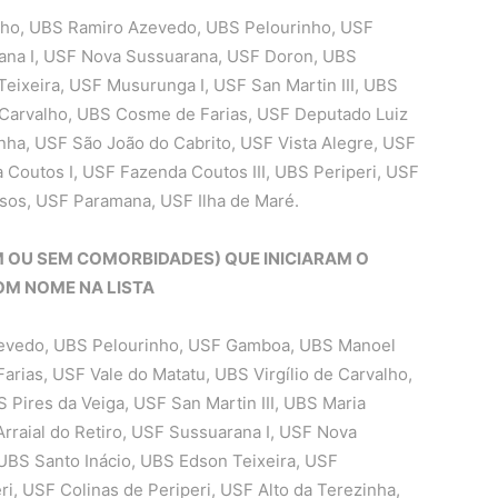
nho, UBS Ramiro Azevedo, UBS Pelourinho, USF
rana I, USF Nova Sussuarana, USF Doron, UBS
eixeira, USF Musurunga I, USF San Martin III, UBS
 Carvalho, UBS Cosme de Farias, USF Deputado Luiz
inha, USF São João do Cabrito, USF Vista Alegre, USF
 Coutos I, USF Fazenda Coutos III, UBS Periperi, USF
sos, USF Paramana, USF Ilha de Maré.
OM OU SEM COMORBIDADES) QUE INICIARAM O
M NOME NA LISTA
evedo, UBS Pelourinho, USF Gamboa, UBS Manoel
rias, USF Vale do Matatu, UBS Virgílio de Carvalho,
 Pires da Veiga, USF San Martin III, UBS Maria
rraial do Retiro, USF Sussuarana I, USF Nova
BS Santo Inácio, UBS Edson Teixeira, USF
i, USF Colinas de Periperi, USF Alto da Terezinha,