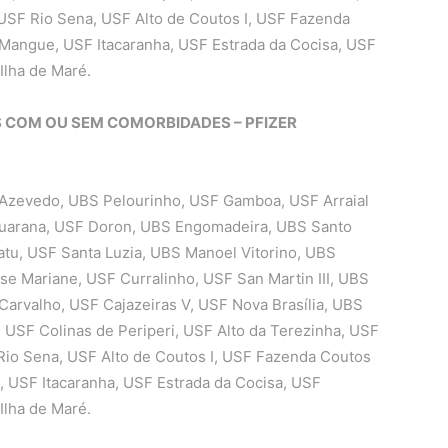
 USF Rio Sena, USF Alto de Coutos I, USF Fazenda
 Mangue, USF Itacaranha, USF Estrada da Cocisa, USF
lha de Maré.
NOS COM OU SEM COMORBIDADES – PFIZER
Azevedo, UBS Pelourinho, USF Gamboa, USF Arraial
suarana, USF Doron, UBS Engomadeira, UBS Santo
atu, USF Santa Luzia, UBS Manoel Vitorino, UBS
e Mariane, USF Curralinho, USF San Martin III, UBS
Carvalho, USF Cajazeiras V, USF Nova Brasília, UBS
, USF Colinas de Periperi, USF Alto da Terezinha, USF
 Rio Sena, USF Alto de Coutos I, USF Fazenda Coutos
, USF Itacaranha, USF Estrada da Cocisa, USF
lha de Maré.