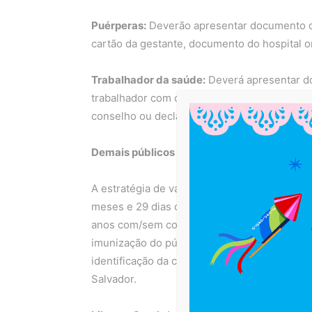
Puérperas:
Deverão apresentar documento q
cartão da gestante, documento do hospital o
Trabalhador da saúde:
Deverá apresentar d
trabalhador com o serviço de saúde, seja atr
conselho ou declaração emitida pelo serviço
Demais públicos
A estratégia de vacinação contempla ainda 1ª
meses e 29 dias com ou sem comorbidades. O 
anos com/sem comorbidades também estará d
imunização do público infantil será realiza
identificação da criança e dos pais e/ou res
Salvador.