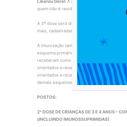
Liberou Geral:
A aplicação da 1ª e 2ª dose p
quem não é residente de Salvador ou não ten
A 3ª dose será disponibilizada exclusivam
mais, cadastradas no site da SMS pelo médic
A imunização também segue para os indivíd
esquema primário. Nota Técnica do Ministér
receberam como esquema primário a vacina J
orientados a receber um segundo reforço; e 
orientados a receber um terceiro reforço, igu
demais esquemas vacinais contra a Covid-19
POSTOS:
2ª DOSE DE CRIANÇAS DE 3 E 4 ANOS – C
(INCLUINDO IMUNOSSUPRIMIDAS)