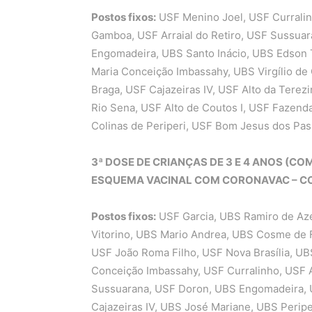
Postos fixos:
USF Menino Joel, USF Currali
Gamboa, USF Arraial do Retiro, USF Sussua
Engomadeira, UBS Santo Inácio, UBS Edson T
Maria Conceição Imbassahy, UBS Virgílio de
Braga, USF Cajazeiras IV, USF Alto da Terez
Rio Sena, USF Alto de Coutos I, USF Fazenda
Colinas de Periperi, USF Bom Jesus dos Pas
3ª DOSE DE CRIANÇAS DE 3 E 4 ANOS (C
ESQUEMA VACINAL COM CORONAVAC – CO
Postos fixos:
USF Garcia, UBS Ramiro de Az
Vitorino, UBS Mario Andrea, UBS Cosme de Fa
USF João Roma Filho, USF Nova Brasília, UBS
Conceição Imbassahy, USF Curralinho, USF A
Sussuarana, USF Doron, UBS Engomadeira, U
Cajazeiras IV, UBS José Mariane, UBS Periper