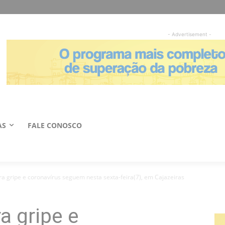
- Advertisement -
AS
FALE CONOSCO
a gripe e coronavírus seguem nesta sexta-feira(7), em Cajazeiras
a gripe e