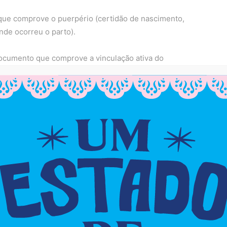
ue comprove o puerpério (certidão de nascimento,
nde ocorreu o parto).
ocumento que comprove a vinculação ativa do
avés de crachá, contracheque ou a carteira do
 de saúde de atuação do profissional.
 e 2ª dose para as crianças de 6 meses a 4 anos, 11
reforço da Pfizer Pediátrica para menores de 5 a 11
isponível para quem tiver nome na lista da SMS. A
da mediante apresentação do documento de
ponsáveis, carteira de vacinação e Cartão SUS de