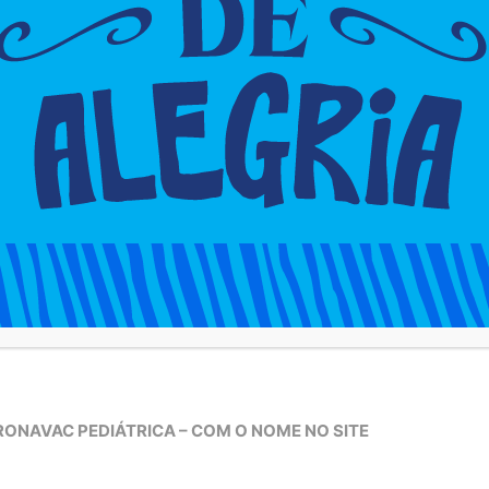
ara pessoas com 18 anos ou mais está liberada para
ha iniciado o esquema primário na capital.
ente para pessoas imunocomprometidas de 12 anos ou
o assistente.
uos com 18 anos ou mais vacinados com a Janssen no
io da Saúde estabelece que todos os indivíduos que
anssen (Dose Única), entre 18 e 39 anos, estão
todos os indivíduos de 40 anos ou mais, estão
alando o quantitativo total de vacinas referentes aos
.
ORONAVAC PEDIÁTRICA – COM O NOME NO SITE