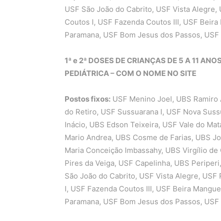
USF São João do Cabrito, USF Vista Alegre,
Coutos I, USF Fazenda Coutos III, USF Beira
Paramana, USF Bom Jesus dos Passos, USF I
1ª e 2ª DOSES DE CRIANÇAS DE 5 A 11 A
PEDIÁTRICA – COM O NOME NO SITE
Postos fixos:
USF Menino Joel, UBS Ramiro 
do Retiro, USF Sussuarana I, USF Nova Sus
Inácio, UBS Edson Teixeira, USF Vale do Mat
Mario Andrea, UBS Cosme de Farias, UBS Jos
Maria Conceição Imbassahy, UBS Virgílio de 
Pires da Veiga, USF Capelinha, UBS Periperi
São João do Cabrito, USF Vista Alegre, USF
I, USF Fazenda Coutos III, USF Beira Mangue
Paramana, USF Bom Jesus dos Passos, USF I