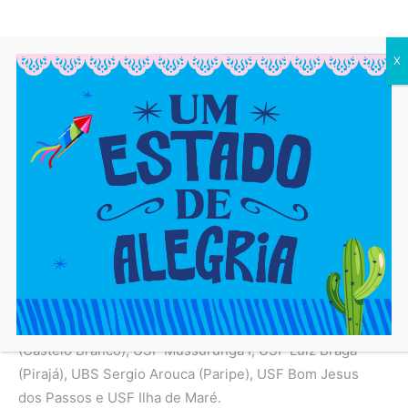
1ª DOSE DE CRIANÇAS DE 3 E 4 ANOS – CORONAVAC
X
PEDIÁTRICA (INCLUINDO IMUNOSSUPRIMIDAS)
Postos fixos:
USF Lealdina Barros (Vale da Muriçoca),
CSU Pernambués, USF Imbuí, UBS Sergio Arouca
(Paripe), USF Bom Jesus dos Passos e USF Ilha de
Maré.
2ª DOSE DE CRIANÇAS DE 3 E 4 ANOS – CORONAVAC
PEDIÁTRICA (INCLUINDO IMUNOSSUPRIMIDAS)
Postos fixos:
USF Lealdina Barros (Vale da Muriçoca),
USF Imbuí, CSU Pernambués, UBS Cecy Andrade
(Castelo Branco), USF Mussurunga I, USF Luiz Braga
(Pirajá), UBS Sergio Arouca (Paripe), USF Bom Jesus
dos Passos e USF Ilha de Maré.