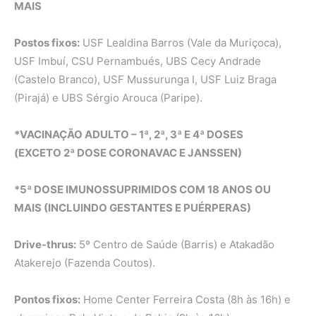
MAIS
Postos fixos:
USF Lealdina Barros (Vale da Muriçoca),
USF Imbuí, CSU Pernambués, UBS Cecy Andrade
(Castelo Branco), USF Mussurunga I, USF Luiz Braga
(Pirajá) e UBS Sérgio Arouca (Paripe).
*VACINAÇÃO ADULTO – 1ª, 2ª, 3ª E 4ª DOSES
(EXCETO 2ª DOSE CORONAVAC E JANSSEN)
*5ª DOSE IMUNOSSUPRIMIDOS COM 18 ANOS OU
MAIS (INCLUINDO GESTANTES E PUÉRPERAS)
Drive-thrus:
5º Centro de Saúde (Barris) e Atakadão
Atakerejo (Fazenda Coutos).
Pontos fixos:
Home Center Ferreira Costa (8h às 16h) e