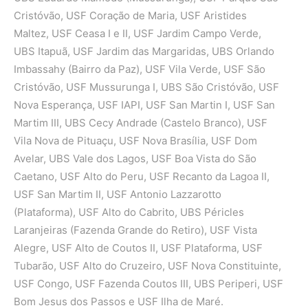
Cristóvão, USF Coração de Maria, USF Aristides
Maltez, USF Ceasa I e II, USF Jardim Campo Verde,
UBS Itapuã, USF Jardim das Margaridas, UBS Orlando
Imbassahy (Bairro da Paz), USF Vila Verde, USF São
Cristóvão, USF Mussurunga I, UBS São Cristóvão, USF
Nova Esperança, USF IAPI, USF San Martin I, USF San
Martim III, UBS Cecy Andrade (Castelo Branco), USF
Vila Nova de Pituaçu, USF Nova Brasília, USF Dom
Avelar, UBS Vale dos Lagos, USF Boa Vista do São
Caetano, USF Alto do Peru, USF Recanto da Lagoa II,
USF San Martim II, USF Antonio Lazzarotto
(Plataforma), USF Alto do Cabrito, UBS Péricles
Laranjeiras (Fazenda Grande do Retiro), USF Vista
Alegre, USF Alto de Coutos II, USF Plataforma, USF
Tubarão, USF Alto do Cruzeiro, USF Nova Constituinte,
USF Congo, USF Fazenda Coutos III, UBS Periperi, USF
Bom Jesus dos Passos e USF Ilha de Maré.