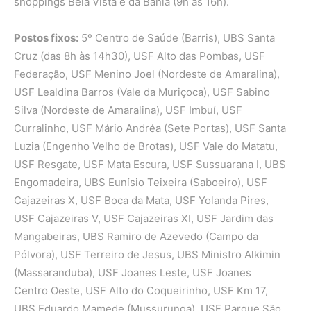
shoppings Bela Vista e da Bahia (9h às 16h).
Postos fixos:
5º Centro de Saúde (Barris), UBS Santa
Cruz (das 8h às 14h30), USF Alto das Pombas, USF
Federação, USF Menino Joel (Nordeste de Amaralina),
USF Lealdina Barros (Vale da Muriçoca), USF Sabino
Silva (Nordeste de Amaralina), USF Imbuí, USF
Curralinho, USF Mário Andréa (Sete Portas), USF Santa
Luzia (Engenho Velho de Brotas), USF Vale do Matatu,
USF Resgate, USF Mata Escura, USF Sussuarana I, UBS
Engomadeira, UBS Eunísio Teixeira (Saboeiro), USF
Cajazeiras X, USF Boca da Mata, USF Yolanda Pires,
USF Cajazeiras V, USF Cajazeiras XI, USF Jardim das
Mangabeiras, UBS Ramiro de Azevedo (Campo da
Pólvora), USF Terreiro de Jesus, UBS Ministro Alkimin
(Massaranduba), USF Joanes Leste, USF Joanes
Centro Oeste, USF Alto do Coqueirinho, USF Km 17,
UBS Eduardo Mamede (Mussurunga), USF Parque São