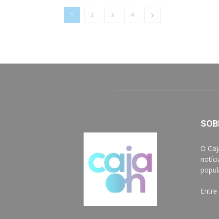
1
2
3
4
SOB
O Caj
notíc
popul
Entre