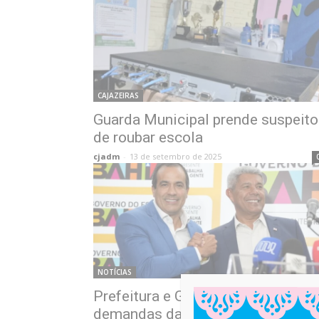
CAJAZEIRAS
Guarda Municipal prende suspeito
de roubar escola
cjadm
-
13 de setembro de 2025
NOTÍCIAS
Prefeitura e Governo discutem
demandas da capital;