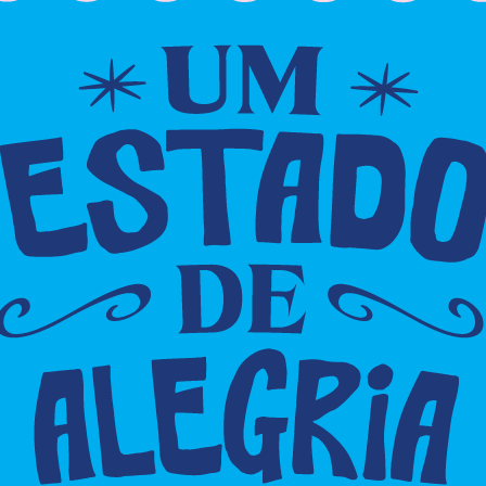
violência;
0
cjadm
-
13 de agosto de 2025
0
NOTÍCIAS
Pastor é preso em Jequié suspeito
de importunação sexual durante
atendimentos espirituais
cjadm
-
31 de julho de 2025
0
0