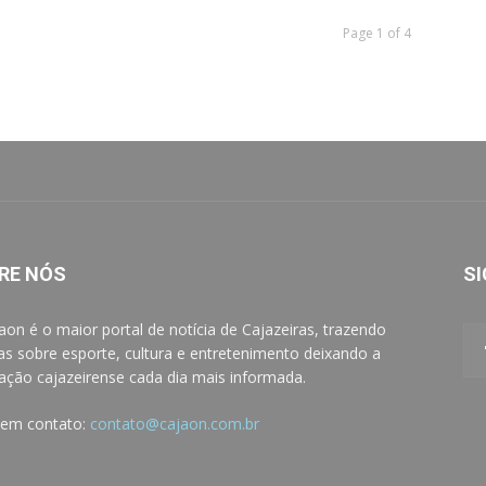
Page 1 of 4
RE NÓS
SI
aon é o maior portal de notícia de Cajazeiras, trazendo
ias sobre esporte, cultura e entretenimento deixando a
ação cajazeirense cada dia mais informada.
 em contato:
contato@cajaon.com.br