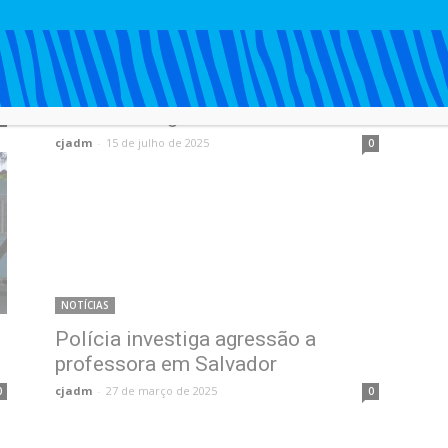
NOTÍCIAS
e
PM apreende pistola e grande
quantidade de drogas após libertar
reféns em Águas Claras
0
cjadm
-
15 de julho de 2025
0
NOTÍCIAS
Polícia investiga agressão a
professora em Salvador
cjadm
-
27 de março de 2025
0
0