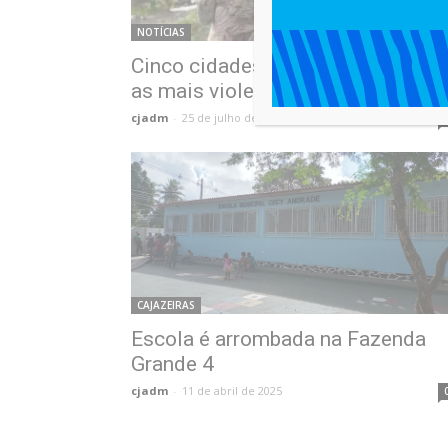
NOTÍCIAS
Cinco cidades baianas estão entr
as mais violentas do Brasil
cjadm
-
25 de julho de 2025
CAJAZEIRAS
Escola é arrombada na Fazenda
Grande 4
cjadm
-
11 de abril de 2025