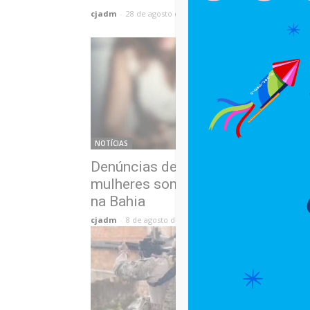
cjadm
-
28 de agosto de 2025
NOTÍCIAS
Denúncias de violência contra
mulheres somam mais de 86 mil
na Bahia
cjadm
-
8 de agosto de 2025