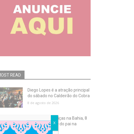
OST READ
Diego Lopes é a atração principal
do sábado no Caldeirão do Cobra
8 de agosto de 2026
A cada 100 crianças na Bahia, 8
X
não têm o nome do pai na
certidão