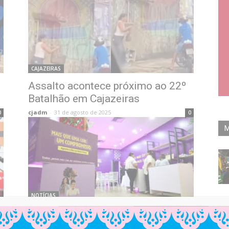
CAJAZEIRAS
Assalto acontece próximo ao 22º
Batalhão em Cajazeiras
cjadm
-
31 de agosto de 2025
0
0
M
NOTÍCIAS
“Sala Lilás” permanente para
acolher mulheres vítimas de