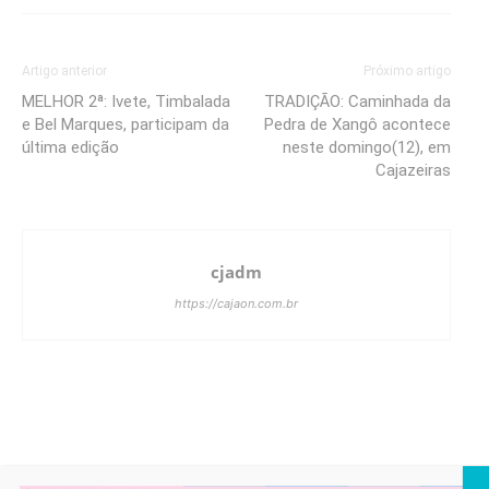
Artigo anterior
Próximo artigo
MELHOR 2ª: Ivete, Timbalada
TRADIÇÃO: Caminhada da
e Bel Marques, participam da
Pedra de Xangô acontece
última edição
neste domingo(12), em
Cajazeiras
cjadm
https://cajaon.com.br