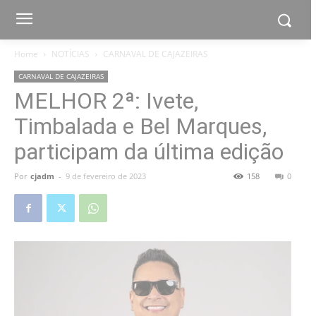
Home
NOTÍCIAS
CARNAVAL DE CAJAZEIRAS
CARNAVAL DE CAJAZEIRAS
MELHOR 2ª: Ivete,
Timbalada e Bel Marques,
participam da última edição
Por
cjadm
-
9 de fevereiro de 2023
158
0