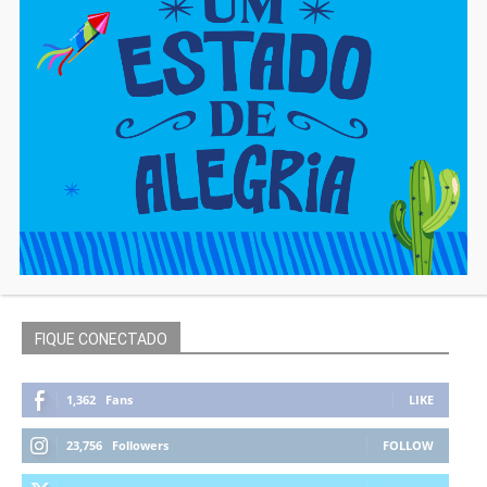
FIQUE CONECTADO
1,362
Fans
LIKE
23,756
Followers
FOLLOW