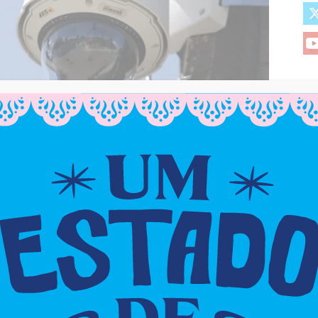
er usada no Circuito Assis Valente.
is Valente, em Cajazeiras, e serão monitoradas por
ções, da Secretaria de Segurança Pública da Bahia.
o cruzadas com dados do Banco Nacional de
e Justiça (CNJ).