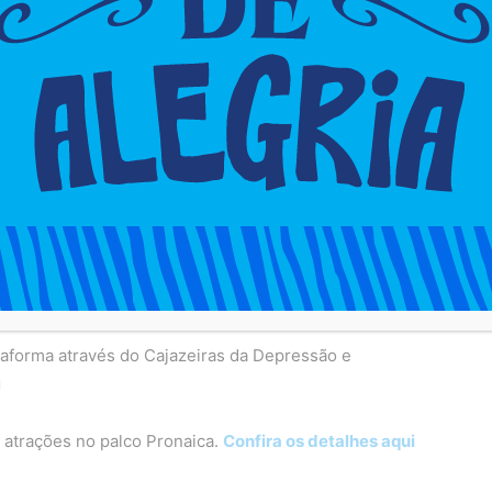
ais recebem os alertas e fazem a abordagem. Mais de
pelo sistema, aqui na Bahia, segundo a Secretaria de
2024, acontece entre os dias 10 e 13 de fevereiro, na
il pessoas, de acordo com a Prefeitura.
Confira
eiras aqui.
TE PÚBLICO DURANTE O CARNAVAL, NA REGIÃO
EIRAS TERÁ MÓDULO DE SAÚDE. SAIBA MAIS
ataforma através do Cajazeiras da Depressão e
i
e atrações no palco Pronaica.
Confira os detalhes aqui