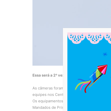
Essa será a 2ª vez em que a tecnologia vai s
As câmeras foram instaladas no Circuito Ass
equipes nos Centros Integrados de Comunica
Os equipamentos captam as imagens que sã
Mandados de Prisão, do Conselho Nacional d