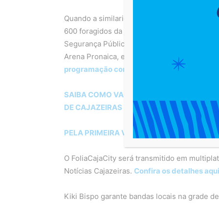
Quando a similaridade aponta 90%, os polici
600 foragidos da justiça já foram capturado 
Segurança Pública. O Carnaval de Cajazeiras 
Arena Pronaica, e deve receber mais de 50 m
programação completa do carnaval de Cajaz
SAIBA COMO VAI FUNCIONAR O TRANSPOR
DE CAJAZEIRAS
PELA PRIMEIRA VEZ, CARNAVAL DE CAJAZ
O FoliaCajaCity será transmitido em multipl
Notícias Cajazeiras.
Confira os detalhes aqu
Kiki Bispo garante bandas locais na grade d