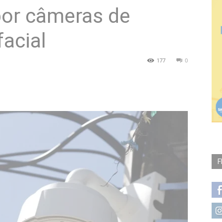
or câmeras de
acial
177
0
F