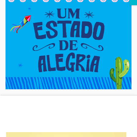
Artigo anterior
Próximo artigo
Confira como fica o tempo
CARNAVAL DE CAJAZEIRAS
no primeiro dia de Carnaval
terá monitoramento por
em Cajazeiras
câmeras de reconhecimento
facial
cjadm
https://cajaon.com.br