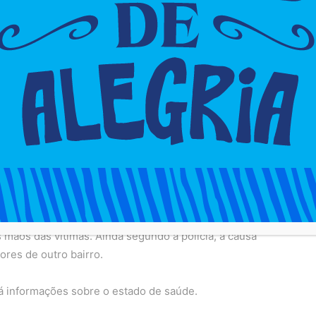
 nas imediações do Parque Pedra de Xangô.
gando o caso de sequestro que terminou com duas
a-feira(22).
sequestraram os dois jovens em um veículo e em
mãos das vítimas. Ainda segundo a polícia, a causa
res de outro bairro.
á informações sobre o estado de saúde.