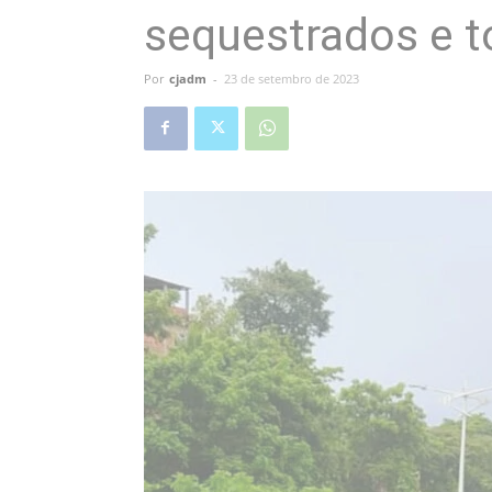
sequestrados e t
Por
cjadm
-
23 de setembro de 2023