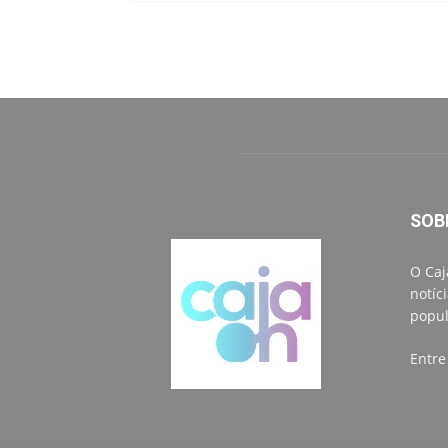
SOB
O Caj
notíc
popul
Entre