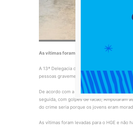
As vítimas foram encontradas por policiais
A 13ª Delegacia de Cajazeiras está investi
pessoas gravemente feridas, na tarde de sext
De acordo com a Polícia Civil, três homens 
seguida, com golpes de facão, Amputaram as 
do crime seria porque os jovens eram morado
As vítimas foram levadas para o HGE e não h