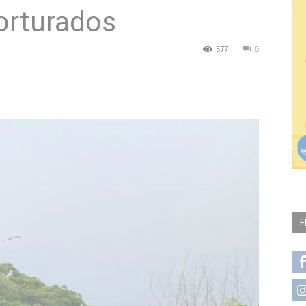
orturados
577
0
F