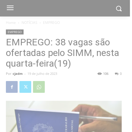
Home
NOTÍCIAS
EMPREGO
EMPREGO
EMPREGO: 38 vagas são
ofertadas pelo SIMM, nesta
quarta-feira(19)
Por
cjadm
-
19 de julho de 2023
106
0