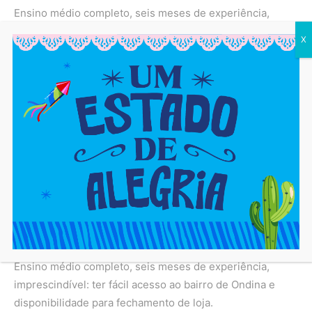
Ensino médio completo, seis meses de experiência,
CNH B definitiva, veículo próprio, conhecimento de
X
informática, habilidade com veículos automáticos e
manuais.
Salário R$1.400,00 + benefícios
4 vagas
Auxiliar de limpeza pesada
Ensino médio completo, seis meses de experiência,
vaga zoneada para moradores de Camaçari.
Salário R$1.321,00 + benefícios
2 vagas
Repositor de hortifruti
Ensino médio completo, seis meses de experiência,
imprescindível: ter fácil acesso ao bairro de Ondina e
disponibilidade para fechamento de loja.